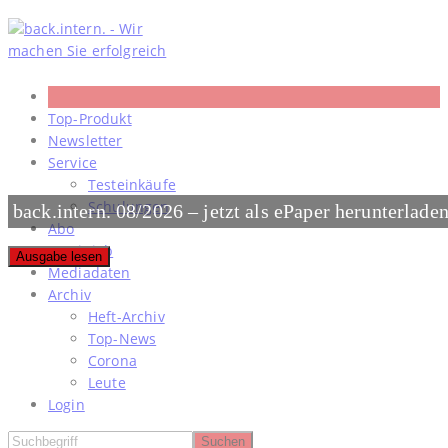
Skip
to
content
Top-Produkt
Newsletter
Service
Testeinkäufe
Schulungen
back.intern. 08/2026 – jetzt als ePaper herunterlade
Abo
#meinjob
Ausgabe lesen
Mediadaten
Archiv
Heft-Archiv
Top-News
Corona
Leute
Login