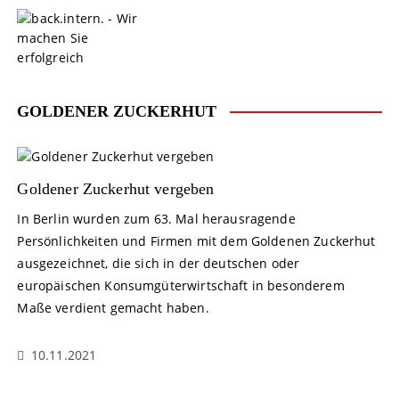
S
k
i
p
t
o
GOLDENER ZUCKERHUT
c
o
n
t
Goldener Zuckerhut vergeben
e
In Berlin wurden zum 63. Mal herausragende
n
Persönlichkeiten und Firmen mit dem Goldenen Zuckerhut
t
ausgezeichnet, die sich in der deutschen oder
europäischen Konsumgüterwirtschaft in besonderem
Maße verdient gemacht haben.
10.11.2021