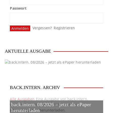
Passwort
Vergessen?
Registrieren
AKTUELLE AUSGABE
BACK.INTERN. ARCHIV
Alle Ausgaben
Eine Ausgabe von back.intern.
back.intern. 08/2026 – jetzt als ePaper
verpasst? Hier können sich Abonnenten
ältere Ausgaben herunterladen.
herunterladen