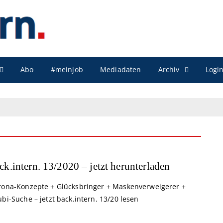
Archiv
Abo
#meinjob
Mediadaten
Logi
ck.intern. 13/2020 – jetzt herunterladen
rona-Konzepte + Glücksbringer + Maskenverweigerer +
bi-Suche – jetzt back.intern. 13/20 lesen