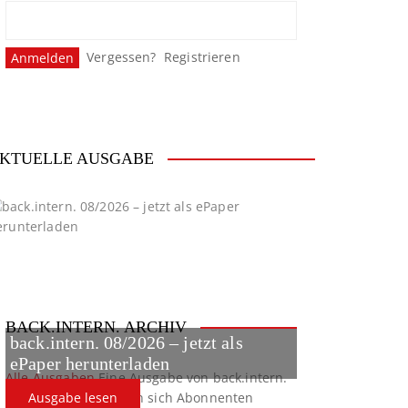
Vergessen?
Registrieren
KTUELLE AUSGABE
BACK.INTERN. ARCHIV
back.intern. 08/2026 – jetzt als
ePaper herunterladen
Alle Ausgaben
Eine Ausgabe von back.intern.
verpasst? Hier können sich Abonnenten
Ausgabe lesen