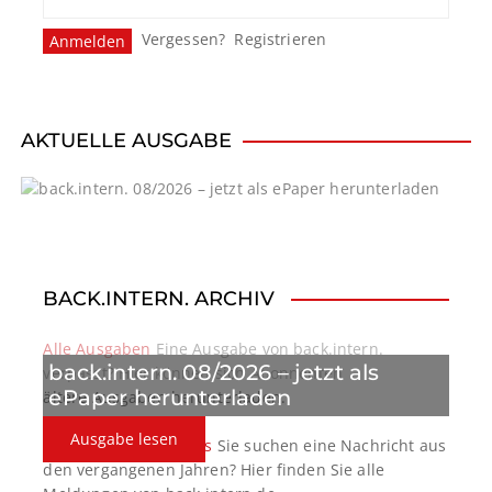
Vergessen?
Registrieren
AKTUELLE AUSGABE
BACK.INTERN. ARCHIV
Alle Ausgaben
Eine Ausgabe von back.intern.
back.intern. 08/2026 – jetzt als
verpasst? Hier können sich Abonnenten
ePaper herunterladen
ältere Ausgaben herunterladen.
Ausgabe lesen
back.intern. Top-News
Sie suchen eine Nachricht aus
den vergangenen Jahren? Hier finden Sie alle