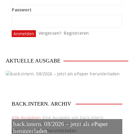
Passwort
Vergessen?
Registrieren
AKTUELLE AUSGABE
BACK.INTERN. ARCHIV
Alle Ausgaben
Eine Ausgabe von back.intern.
back.intern. 08/2026 – jetzt als ePaper
verpasst? Hier können sich Abonnenten
ältere Ausgaben herunterladen.
herunterladen