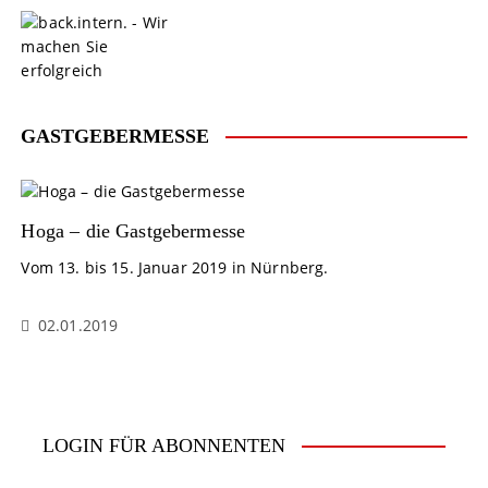
S
k
i
p
t
o
GASTGEBERMESSE
c
o
n
t
Hoga – die Gastgebermesse
e
Vom 13. bis 15. Januar 2019 in Nürnberg.
n
t
02.01.2019
LOGIN FÜR ABONNENTEN