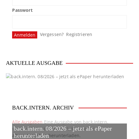
Passwort
Vergessen?
Registrieren
AKTUELLE AUSGABE
BACK.INTERN. ARCHIV
Alle Ausgaben
Eine Ausgabe von back.intern.
back.intern. 08/2026 – jetzt als ePaper
verpasst? Hier können sich Abonnenten
ältere Ausgaben herunterladen.
herunterladen