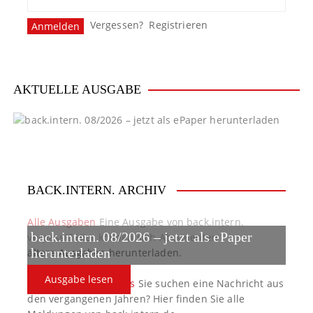
Vergessen?
Registrieren
AKTUELLE AUSGABE
BACK.INTERN. ARCHIV
Alle Ausgaben
Eine Ausgabe von back.intern.
back.intern. 08/2026 – jetzt als ePaper
verpasst? Hier können sich Abonnenten
ältere Ausgaben herunterladen.
herunterladen
Ausgabe lesen
back.intern. Top-News
Sie suchen eine Nachricht aus
den vergangenen Jahren? Hier finden Sie alle