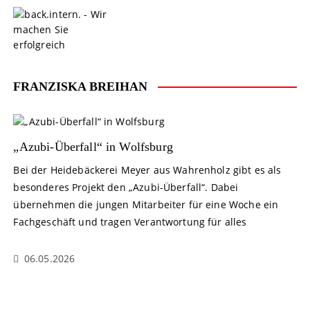
S
k
i
p
t
o
FRANZISKA BREIHAN
c
o
n
t
„Azubi-Überfall“ in Wolfsburg
e
Bei der Heidebäckerei Meyer aus Wahrenholz gibt es als
n
besonderes Projekt den „Azubi-Überfall“. Dabei
t
übernehmen die jungen Mitarbeiter für eine Woche ein
Fachgeschäft und tragen Verantwortung für alles
06.05.2026