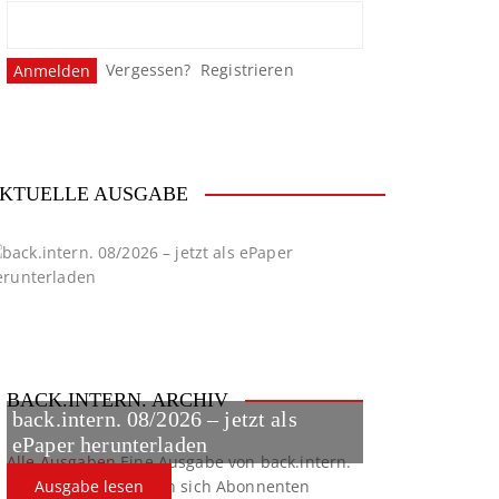
Vergessen?
Registrieren
KTUELLE AUSGABE
BACK.INTERN. ARCHIV
back.intern. 08/2026 – jetzt als
ePaper herunterladen
Alle Ausgaben
Eine Ausgabe von back.intern.
verpasst? Hier können sich Abonnenten
Ausgabe lesen