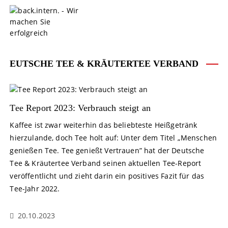
S
k
i
p
t
o
EUTSCHE TEE & KRÄUTERTEE VERBAND
c
o
n
t
Tee Report 2023: Verbrauch steigt an
e
Kaffee ist zwar weiterhin das beliebteste Heißgetränk
n
hierzulande, doch Tee holt auf: Unter dem Titel „Menschen
t
genießen Tee. Tee genießt Vertrauen” hat der Deutsche
Tee & Kräutertee Verband seinen aktuellen Tee-Report
veröffentlicht und zieht darin ein positives Fazit für das
Tee-Jahr 2022.
20.10.2023