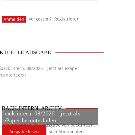
Vergessen?
Registrieren
KTUELLE AUSGABE
BACK.INTERN. ARCHIV
back.intern. 08/2026 – jetzt als
ePaper herunterladen
Alle Ausgaben
Eine Ausgabe von back.intern.
verpasst? Hier können sich Abonnenten
Ausgabe lesen