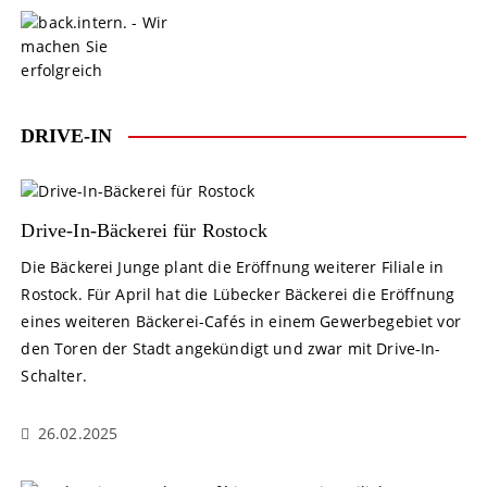
S
k
i
p
t
o
DRIVE-IN
c
o
n
t
Drive-In-Bäckerei für Rostock
e
Die Bäckerei Junge plant die Eröffnung weiterer Filiale in
n
Rostock. Für April hat die Lübecker Bäckerei die Eröffnung
t
eines weiteren Bäckerei-Cafés in einem Gewerbegebiet vor
den Toren der Stadt angekündigt und zwar mit Drive-In-
Schalter.
26.02.2025