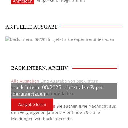
Vergessen?
Registrieren
AKTUELLE AUSGABE
BACK.INTERN. ARCHIV
Alle Ausgaben
Eine Ausgabe von back.intern.
back.intern. 08/2026 – jetzt als ePaper
verpasst? Hier können sich Abonnenten
ältere Ausgaben herunterladen.
herunterladen
Ausgabe lesen
back.intern. Top-News
Sie suchen eine Nachricht aus
den vergangenen Jahren? Hier finden Sie alle
Meldungen von back-intern.de.