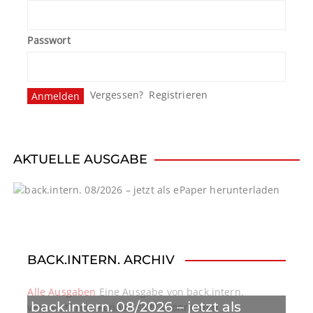
Passwort
Vergessen?
Registrieren
AKTUELLE AUSGABE
BACK.INTERN. ARCHIV
Alle Ausgaben
Eine Ausgabe von back.intern.
back.intern. 08/2026 – jetzt als
verpasst? Hier können sich Abonnenten