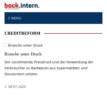
S
k
i
p
MENU
t
o
CREDITREFORM
c
o
n
t
Branche unter Druck
e
n
Der zunehmende Preisdruck und die Hinwendung der
t
Verbraucher zu Backwaren aus Supermärkten und
Discountern setzten
08.07.2026