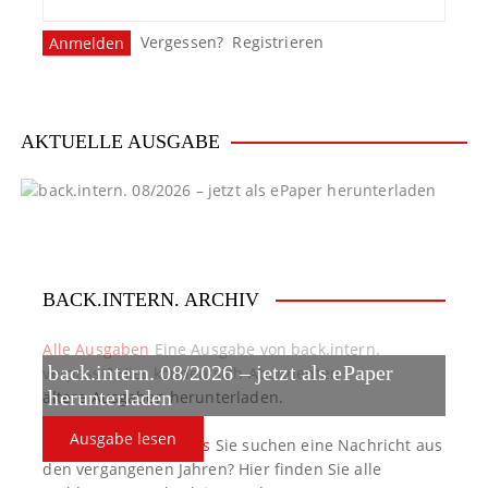
Vergessen?
Registrieren
AKTUELLE AUSGABE
BACK.INTERN. ARCHIV
Alle Ausgaben
Eine Ausgabe von back.intern.
back.intern. 08/2026 – jetzt als ePaper
verpasst? Hier können sich Abonnenten
ältere Ausgaben herunterladen.
herunterladen
Ausgabe lesen
back.intern. Top-News
Sie suchen eine Nachricht aus
den vergangenen Jahren? Hier finden Sie alle