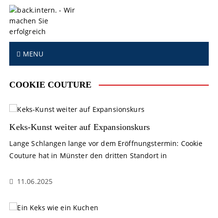
S
k
i
p
t
MENU
o
c
o
COOKIE COUTURE
n
t
e
n
Keks-Kunst weiter auf Expansionskurs
t
Lange Schlangen lange vor dem Eröffnungstermin: Cookie
Couture hat in Münster den dritten Standort in
11.06.2025