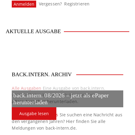
Vergessen?
Registrieren
AKTUELLE AUSGABE
BACK.INTERN. ARCHIV
Alle Ausgaben
Eine Ausgabe von back.intern.
verpasst? Hier können sich Abonnenten
back.intern. 08/2026 – jetzt als ePaper
ältere Ausgaben herunterladen.
herunterladen
Ausgabe lesen
back.intern. Top-News
Sie suchen eine Nachricht aus
den vergangenen Jahren? Hier finden Sie alle
Meldungen von back-intern.de.