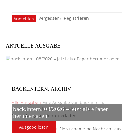
Vergessen?
Registrieren
AKTUELLE AUSGABE
BACK.INTERN. ARCHIV
Alle Ausgaben
Eine Ausgabe von back.intern.
back.intern. 08/2026 – jetzt als ePaper
verpasst? Hier können sich Abonnenten
ältere Ausgaben herunterladen.
herunterladen
Ausgabe lesen
back.intern. Top-News
Sie suchen eine Nachricht aus