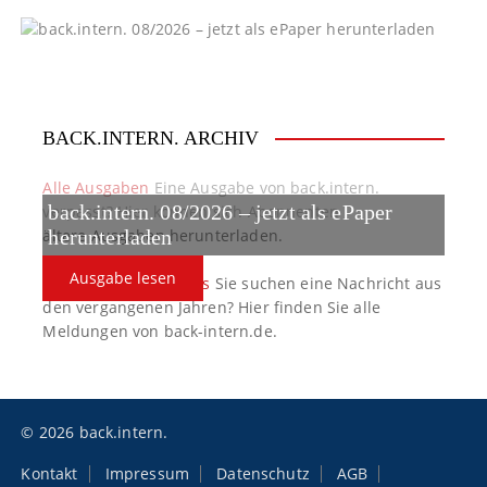
BACK.INTERN. ARCHIV
Alle Ausgaben
Eine Ausgabe von back.intern.
back.intern. 08/2026 – jetzt als ePaper
verpasst? Hier können sich Abonnenten
ältere Ausgaben herunterladen.
herunterladen
Ausgabe lesen
back.intern. Top-News
Sie suchen eine Nachricht aus
den vergangenen Jahren? Hier finden Sie alle
Meldungen von back-intern.de.
© 2026 back.intern.
Kontakt
Impressum
Datenschutz
AGB