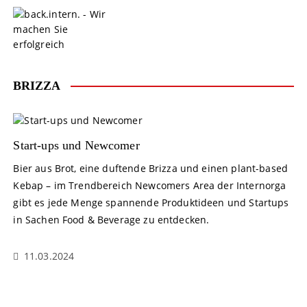
S
k
i
p
t
o
BRIZZA
c
o
n
t
Start-ups und Newcomer
e
Bier aus Brot, eine duftende Brizza und einen plant-based
n
Kebap – im Trendbereich Newcomers Area der Internorga
t
gibt es jede Menge spannende Produktideen und Startups
in Sachen Food & Beverage zu entdecken.
11.03.2024