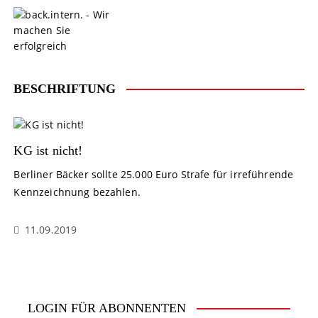
S
k
i
p
t
o
BESCHRIFTUNG
c
o
n
t
KG ist nicht!
e
Berliner Bäcker sollte 25.000 Euro Strafe für irreführende
n
Kennzeichnung bezahlen.
t
11.09.2019
LOGIN FÜR ABONNENTEN