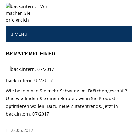
S
k
i
p
t
MENU
o
c
o
BERATERFÜHRER
n
t
e
n
back.intern. 07/2017
t
Wie bekommen Sie mehr Schwung ins Brötchengeschäft?
Und wie finden Sie einen Berater, wenn Sie Produkte
optimieren wollen. Dazu neue Zutatentrends. Jetzt in
back.intern. 07/2017
28.05.2017