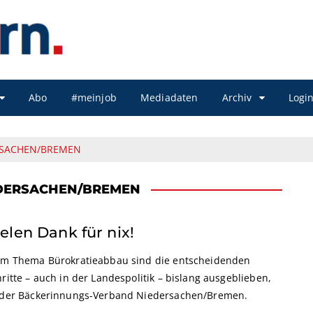
Abo
#meinjob
Mediadaten
Archiv
Logi
RSACHEN/BREMEN
DERSACHEN/BREMEN
ielen Dank für nix!
im Thema Bürokratieabbau sind die entscheidenden
ritte – auch in der Landespolitik – bislang ausgeblieben,
 der Bäckerinnungs-Verband Niedersachen/Bremen.