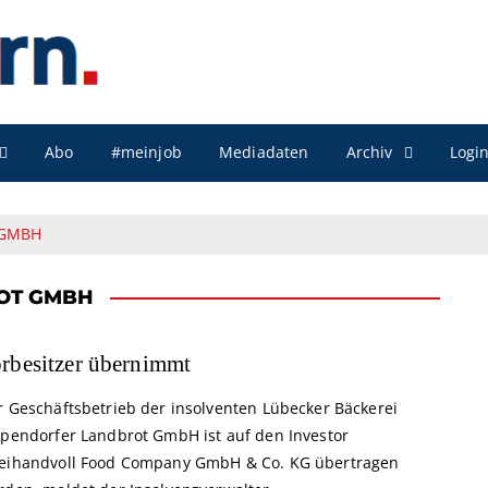
Archiv
Abo
#meinjob
Mediadaten
Logi
 GMBH
OT GMBH
rbesitzer übernimmt
r Geschäftsbetrieb der insolventen Lübecker Bäckerei
ppendorfer Landbrot GmbH ist auf den Investor
eihandvoll Food Company GmbH & Co. KG übertragen