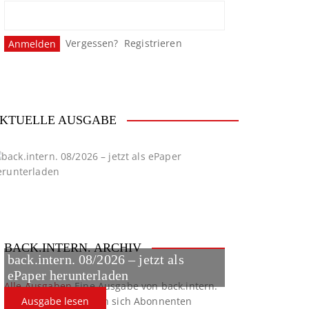
Vergessen?
Registrieren
KTUELLE AUSGABE
BACK.INTERN. ARCHIV
back.intern. 08/2026 – jetzt als
ePaper herunterladen
Alle Ausgaben
Eine Ausgabe von back.intern.
verpasst? Hier können sich Abonnenten
Ausgabe lesen