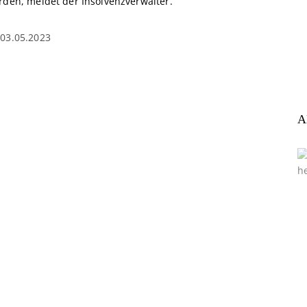
rden, meldet der Insolvenzverwalter.
03.05.2023
A