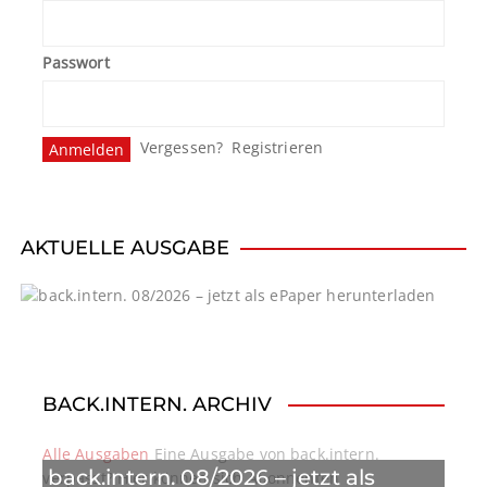
Passwort
Vergessen?
Registrieren
AKTUELLE AUSGABE
BACK.INTERN. ARCHIV
Alle Ausgaben
Eine Ausgabe von back.intern.
back.intern. 08/2026 – jetzt als
verpasst? Hier können sich Abonnenten