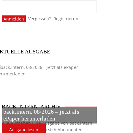
Vergessen?
Registrieren
KTUELLE AUSGABE
BACK.INTERN. ARCHIV
back.intern. 08/2026 – jetzt als
ePaper herunterladen
Alle Ausgaben
Eine Ausgabe von back.intern.
verpasst? Hier können sich Abonnenten
Ausgabe lesen