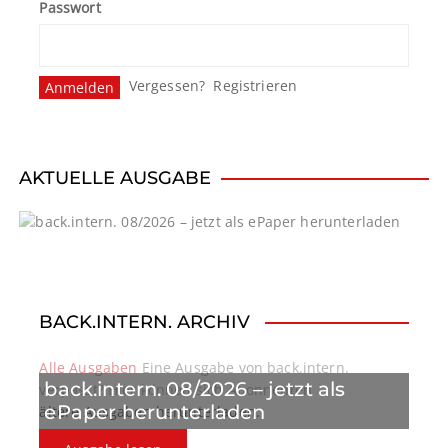
Passwort
Vergessen?
Registrieren
AKTUELLE AUSGABE
BACK.INTERN. ARCHIV
Alle Ausgaben
Eine Ausgabe von back.intern.
back.intern. 08/2026 – jetzt als
verpasst? Hier können sich Abonnenten
ePaper herunterladen
ältere Ausgaben herunterladen.