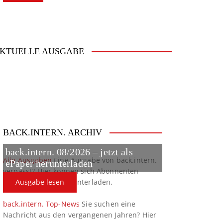
KTUELLE AUSGABE
BACK.INTERN. ARCHIV
back.intern. 08/2026 – jetzt als
Alle Ausgaben
Eine Ausgabe von back.intern.
ePaper herunterladen
verpasst? Hier können sich Abonnenten
ältere Ausgaben herunterladen.
Ausgabe lesen
back.intern. Top-News
Sie suchen eine
Nachricht aus den vergangenen Jahren? Hier