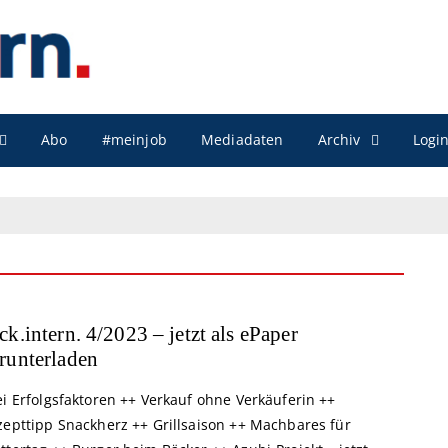
Archiv
Abo
#meinjob
Mediadaten
Logi
ck.intern. 4/2023 – jetzt als ePaper
runterladen
i Erfolgsfaktoren ++ Verkauf ohne Verkäuferin ++
zepttipp Snackherz ++ Grillsaison ++ Machbares für