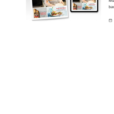
Mut
bac