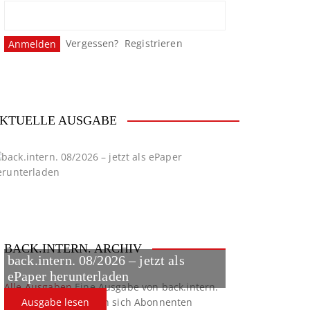
Vergessen?
Registrieren
KTUELLE AUSGABE
BACK.INTERN. ARCHIV
back.intern. 08/2026 – jetzt als
ePaper herunterladen
Alle Ausgaben
Eine Ausgabe von back.intern.
verpasst? Hier können sich Abonnenten
Ausgabe lesen