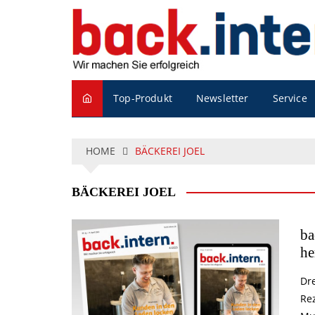
S
k
i
p
t
o
Service
Top-Produkt
Newsletter
c
o
n
t
HOME
BÄCKEREI JOEL
e
n
BÄCKEREI JOEL
t
ba
he
Dre
Re