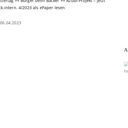
tertag ++ Burger beim Bäcker ++ Azubi-Projekt – jetzt
k.intern. 4/2023 als ePaper lesen
06.04.2023
A