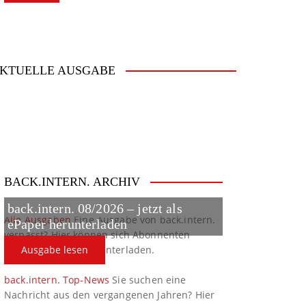
KTUELLE AUSGABE
BACK.INTERN. ARCHIV
back.intern. 08/2026 – jetzt als
Alle Ausgaben
Eine Ausgabe von back.intern.
ePaper herunterladen
verpasst? Hier können sich Abonnenten
ältere Ausgaben herunterladen.
Ausgabe lesen
back.intern. Top-News
Sie suchen eine
Nachricht aus den vergangenen Jahren? Hier