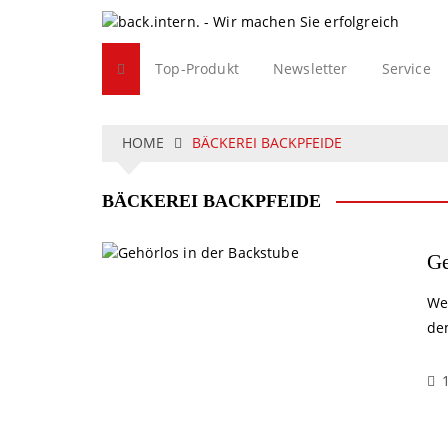
S
k
i
Top-Produkt
Newsletter
Service
p
t
o
c
HOME
BÄCKEREI BACKPFEIDE
o
n
BÄCKEREI BACKPFEIDE
t
e
n
Ge
t
We
de