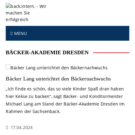
S
k
i
p
t
MENU
o
c
o
BÄCKER-AKADEMIE DRESDEN
n
t
e
n
Bäcker Lang unterichtet den Bäckernachwuchs
t
„Ich finde es schön, das so viele Kinder Spaß dran haben
hier Kekse zu backen“, sagt Bäcker- und Konditormeister
Michael Lang am Stand der Bäcker-Akademie Dresden im
Rahmen der Sachsenback.
17.04.2024