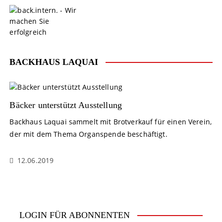
S
k
i
p
t
o
BACKHAUS LAQUAI
c
o
n
t
Bäcker unterstützt Ausstellung
e
Backhaus Laquai sammelt mit Brotverkauf für einen Verein,
n
der mit dem Thema Organspende beschäftigt.
t
12.06.2019
LOGIN FÜR ABONNENTEN