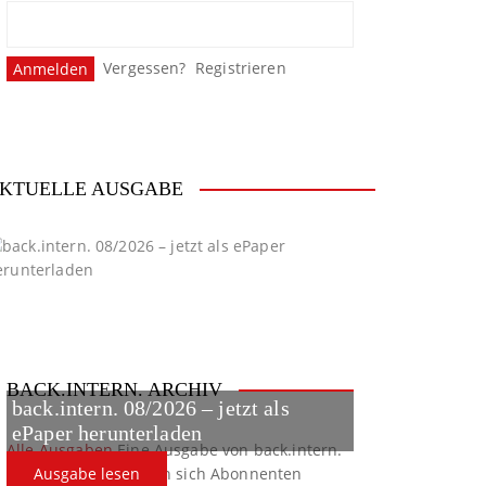
Vergessen?
Registrieren
KTUELLE AUSGABE
BACK.INTERN. ARCHIV
back.intern. 08/2026 – jetzt als
ePaper herunterladen
Alle Ausgaben
Eine Ausgabe von back.intern.
verpasst? Hier können sich Abonnenten
Ausgabe lesen