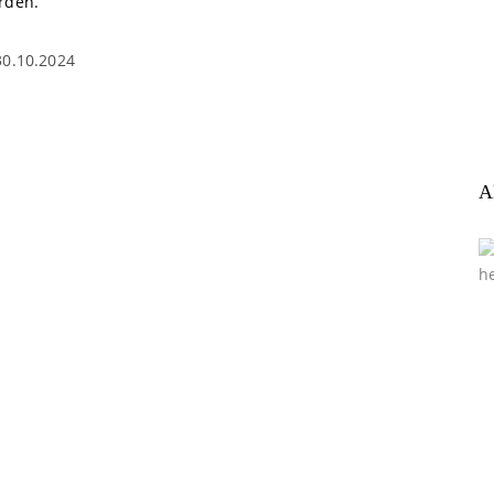
rden.
30.10.2024
A