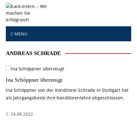
S
k
i
p
t
MENU
o
c
o
ANDREAS SCHRADE
n
t
e
n
Ina Schöppner überzeugt
t
Ina Schöppner von der Konditorei Schrade in Stuttgart hat
als Jahrgangsbeste ihre Konditorenlehre abgeschlossen.
24.08.2022