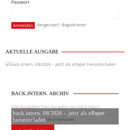
Passwort
Vergessen?
Registrieren
AKTUELLE AUSGABE
BACK.INTERN. ARCHIV
Alle Ausgaben
Eine Ausgabe von back.intern.
back.intern. 08/2026 – jetzt als ePaper
verpasst? Hier können sich Abonnenten
ältere Ausgaben herunterladen.
herunterladen