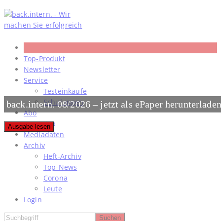
Skip
to
content
Top-Produkt
Newsletter
Service
Testeinkäufe
Schulungen
back.intern. 08/2026 – jetzt als ePaper herunterlade
Abo
#meinjob
Ausgabe lesen
Mediadaten
Archiv
Heft-Archiv
Top-News
Corona
Leute
Login