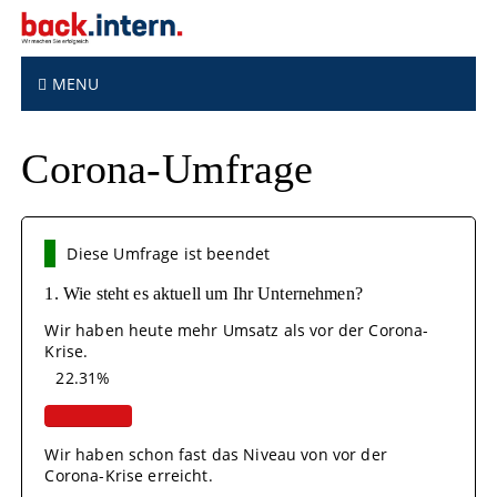
S
k
i
p
MENU
t
o
Corona-Umfrage
c
o
n
t
Diese Umfrage ist beendet
e
n
1. Wie steht es aktuell um Ihr Unternehmen?
t
Wir haben heute mehr Umsatz als vor der Corona-
Krise.
22.31%
Wir haben schon fast das Niveau von vor der
Corona-Krise erreicht.