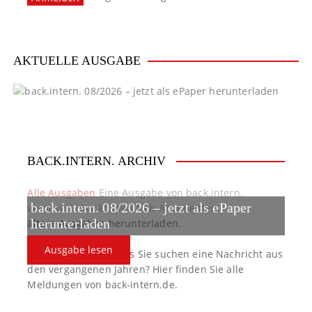
AKTUELLE AUSGABE
BACK.INTERN. ARCHIV
Alle Ausgaben
Eine Ausgabe von back.intern.
back.intern. 08/2026 – jetzt als ePaper
verpasst? Hier können sich Abonnenten
ältere Ausgaben herunterladen.
herunterladen
Ausgabe lesen
back.intern. Top-News
Sie suchen eine Nachricht aus
den vergangenen Jahren? Hier finden Sie alle
Meldungen von back-intern.de.