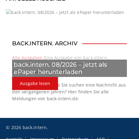
g
a
t
BACK.INTERN. ARCHIV
i
o
Alle Ausgaben
Eine Ausgabe von back.intern.
back.intern. 08/2026 – jetzt als
verpasst? Hier können sich Abonnenten
n
ePaper herunterladen
ältere Ausgaben herunterladen.
Ausgabe lesen
back.intern. Top-News
Sie suchen eine Nachricht aus
den vergangenen Jahren? Hier finden Sie alle
Meldungen von back-intern.de.
© 2026 back.intern.