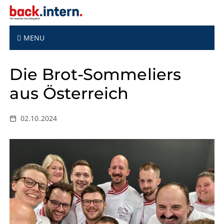
S
k
i
p
MENU
t
o
Die Brot-Sommeliers
c
o
aus Österreich
n
t
e
02.10.2024
n
t