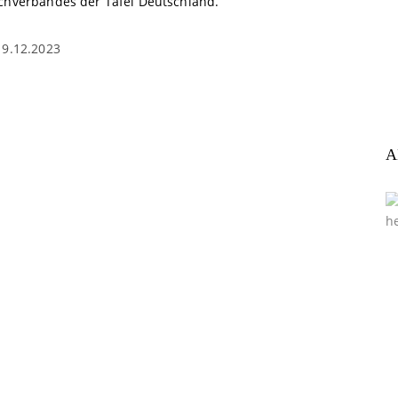
chverbandes der Tafel Deutschland.
19.12.2023
A