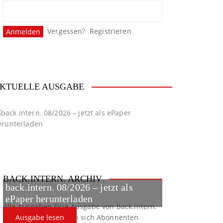
Vergessen?
Registrieren
KTUELLE AUSGABE
BACK.INTERN. ARCHIV
back.intern. 08/2026 – jetzt als
ePaper herunterladen
Alle Ausgaben
Eine Ausgabe von back.intern.
verpasst? Hier können sich Abonnenten
Ausgabe lesen