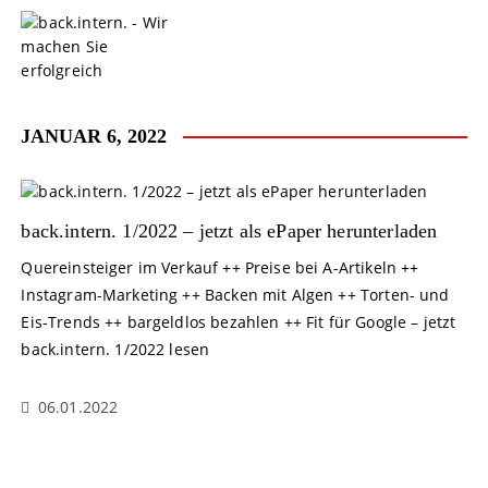
S
k
i
p
t
o
JANUAR 6, 2022
c
o
n
t
back.intern. 1/2022 – jetzt als ePaper herunterladen
e
Quereinsteiger im Verkauf ++ Preise bei A-Artikeln ++
n
Instagram-Marketing ++ Backen mit Algen ++ Torten- und
t
Eis-Trends ++ bargeldlos bezahlen ++ Fit für Google – jetzt
back.intern. 1/2022 lesen
06.01.2022