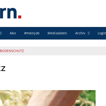
Archiv
Abo
#meinjob
Mediadaten
Logi
 BODENSCHUTZ
tz