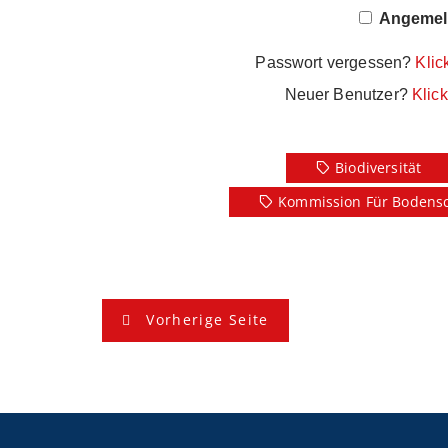
Angemeld
Passwort vergessen?
Klic
Neuer Benutzer?
Klick
Biodiversität
Kommission Für Bodens
B
Vorherige Seite
e
i
t