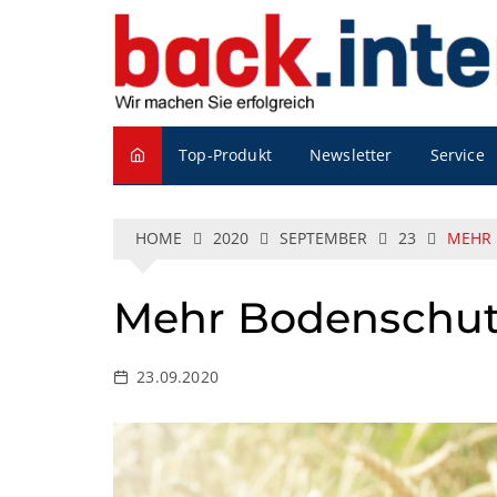
S
k
i
p
t
o
Service
Top-Produkt
Newsletter
c
o
n
t
HOME
2020
SEPTEMBER
23
MEHR
e
n
Mehr Bodenschu
t
23.09.2020