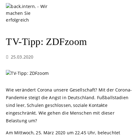
S
k
i
p
t
o
TV-Tipp: ZDFzoom
c
o
25.03.2020
n
t
e
n
t
Wie verändert Corona unsere Gesellschaft? Mit der Corona-
Pandemie steigt die Angst in Deutschland. Fußballstadien
sind leer, Schulen geschlossen, soziale Kontakte
eingeschränkt. Wie gehen die Menschen mit dieser
Belastung um?
Am Mittwoch, 25. März 2020 um 22.45 Uhr, beleuchtet