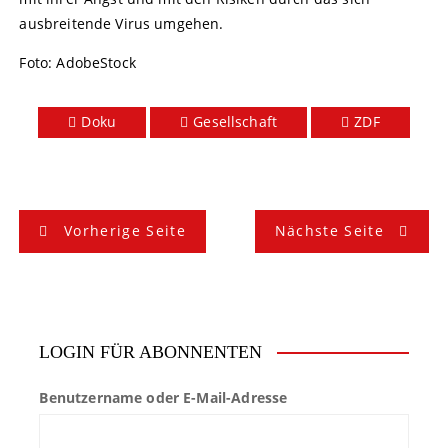
ausbreitende Virus umgehen.
Foto: AdobeStock
Doku
Gesellschaft
ZDF
B
Vorherige Seite
Nächste Seite
e
i
t
LOGIN FÜR ABONNENTEN
r
Benutzername oder E-Mail-Adresse
a