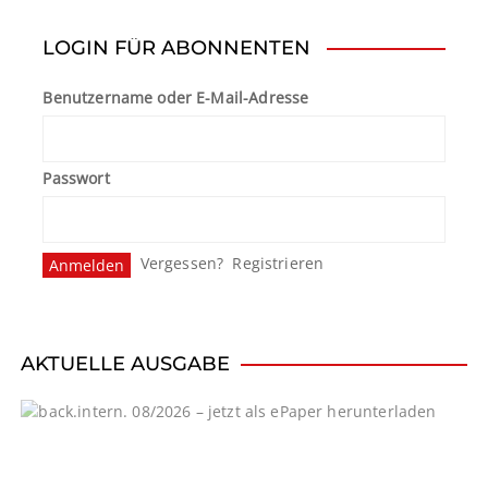
t
LOGIN FÜR ABONNENTEN
e
Benutzername oder E-Mail-Adresse
n
n
Passwort
u
m
Vergessen?
Registrieren
m
e
r
AKTUELLE AUSGABE
i
e
r