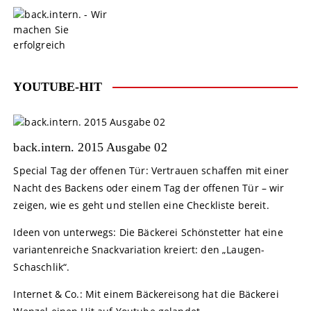
S
k
i
p
t
o
YOUTUBE-HIT
c
o
n
t
back.intern. 2015 Ausgabe 02
e
Special Tag der offenen Tür: Vertrauen schaffen mit einer
n
Nacht des Backens oder einem Tag der offenen Tür – wir
t
zeigen, wie es geht und stellen eine Checkliste bereit.
Ideen von unterwegs: Die Bäckerei Schönstetter hat eine
variantenreiche Snackvariation kreiert: den „Laugen-
Schaschlik“.
Internet & Co.: Mit einem Bäckereisong hat die Bäckerei