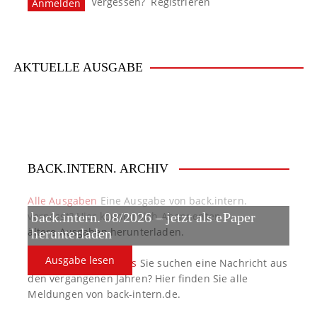
Vergessen?
Registrieren
AKTUELLE AUSGABE
BACK.INTERN. ARCHIV
Alle Ausgaben
Eine Ausgabe von back.intern.
verpasst? Hier können sich Abonnenten
back.intern. 08/2026 – jetzt als ePaper
ältere Ausgaben herunterladen.
herunterladen
Ausgabe lesen
back.intern. Top-News
Sie suchen eine Nachricht aus
den vergangenen Jahren? Hier finden Sie alle
Meldungen von back-intern.de.