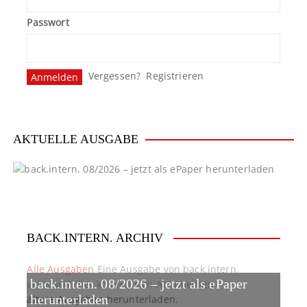
Passwort
Vergessen?
Registrieren
AKTUELLE AUSGABE
BACK.INTERN. ARCHIV
Alle Ausgaben
Eine Ausgabe von back.intern.
back.intern. 08/2026 – jetzt als ePaper
verpasst? Hier können sich Abonnenten
ältere Ausgaben herunterladen.
herunterladen