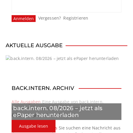
Vergessen?
Registrieren
AKTUELLE AUSGABE
BACK.INTERN. ARCHIV
Alle Ausgaben
Eine Ausgabe von back.intern.
back.intern. 08/2026 – jetzt als
verpasst? Hier können sich Abonnenten
ePaper herunterladen
ältere Ausgaben herunterladen.
Ausgabe lesen
back.intern. Top-News
Sie suchen eine Nachricht aus