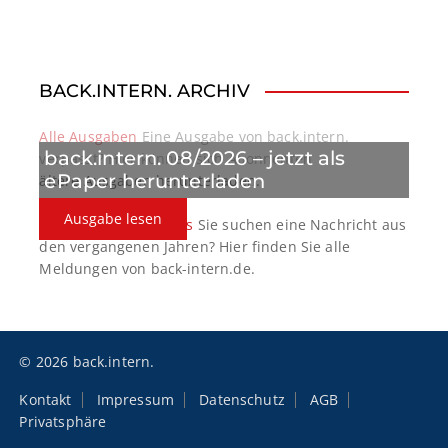
BACK.INTERN. ARCHIV
Alle Ausgaben
Eine Ausgabe von back.intern.
back.intern. 08/2026 – jetzt als
verpasst? Hier können sich Abonnenten
ePaper herunterladen
ältere Ausgaben herunterladen.
Ausgabe lesen
back.intern. Top-News
Sie suchen eine Nachricht aus
den vergangenen Jahren? Hier finden Sie alle
Meldungen von back-intern.de.
© 2026 back.intern.
Kontakt
Impressum
Datenschutz
AGB
Privatsphäre