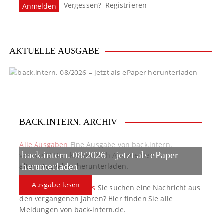
Vergessen?
Registrieren
AKTUELLE AUSGABE
BACK.INTERN. ARCHIV
Alle Ausgaben
Eine Ausgabe von back.intern.
back.intern. 08/2026 – jetzt als ePaper
verpasst? Hier können sich Abonnenten
ältere Ausgaben herunterladen.
herunterladen
Ausgabe lesen
back.intern. Top-News
Sie suchen eine Nachricht aus
den vergangenen Jahren? Hier finden Sie alle
Meldungen von back-intern.de.